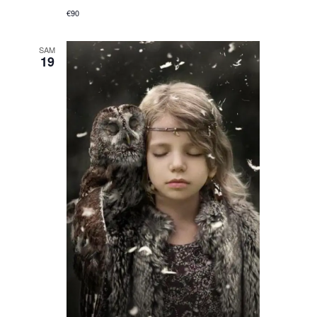
€90
SAM
19