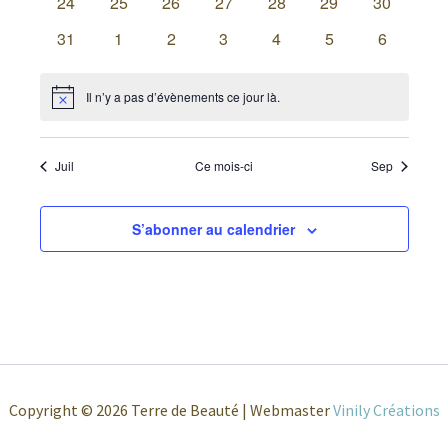
0
0
0
0
0
0
0
24
25
26
27
28
29
30
évènements
évènements
évènements
évènements
évènements
évènements
évènemen
0
0
0
0
0
0
0
31
1
2
3
4
5
6
évènements
évènements
évènements
évènements
évènements
évènements
évènemen
Il n’y a pas d’évènements ce jour là.
Notice
Juil
Ce mois-ci
Sep
S’abonner au calendrier
Copyright © 2026 Terre de Beauté | Webmaster
Vinily Créations