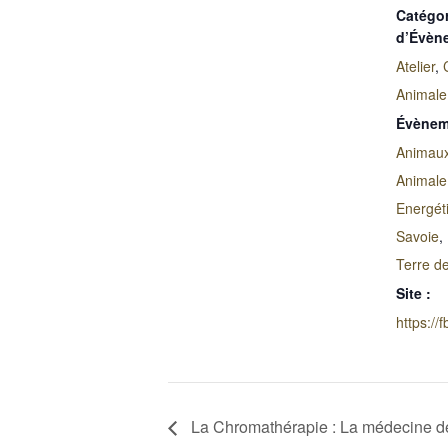
Catégor
d’Évèn
Atelier
,
Animale
Évènem
Animau
Animale
Energét
Savoie
,
Terre d
Site :
https://
La Chromathérapie : La médecine de