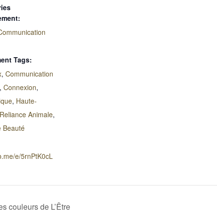
ies
ement:
Communication
ent Tags:
x
,
Communication
,
Connexion
,
ique
,
Haute-
Reliance Animale
,
e Beauté
fb.me/e/5rnPtK0cL
s couleurs de L’Être