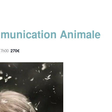
mmunication Animale
270€
17h00