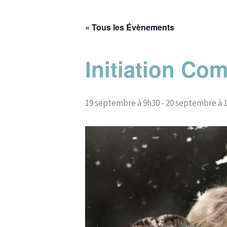
Aller
au
« Tous les Évènements
contenu
Initiation Co
19 septembre à 9h30
-
20 septembre à 