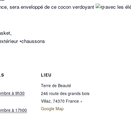
ance, sera enveloppé de ce cocon verdoyant
avec les él
asket,
 extérieur •chaussons
LS
LIEU
Terre de Beauté
embre à 9h30
246 route des grands bois
Villaz
,
74370
France
+
Google Map
embre à 17h00