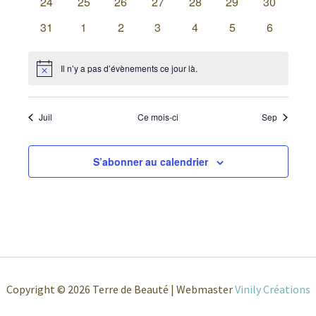
0
0
0
0
0
0
0
24
25
26
27
28
29
30
évènements
évènements
évènements
évènements
évènements
évènements
évènemen
0
0
0
0
0
0
0
31
1
2
3
4
5
6
évènements
évènements
évènements
évènements
évènements
évènements
évènemen
Il n’y a pas d’évènements ce jour là.
Notice
Juil
Ce mois-ci
Sep
S’abonner au calendrier
Copyright © 2026 Terre de Beauté | Webmaster
Vinily Créations