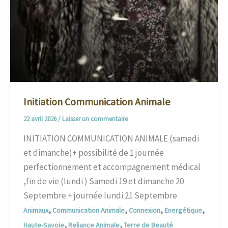
Initiation Communication Animale
22 avril 2026
/
Laisser un commentaire
INITIATION COMMUNICATION ANIMALE (samedi
et dimanche)+ possibilité de 1 journée
perfectionnement et accompagnement médical
,fin de vie (lundi ) Samedi 19 et dimanche 20
Septembre + journée lundi 21 Septembre
,
,
,
,
Animaux
Communication Animale
Connexion
Energétique
,
,
Haute-Savoie
Reliance Animale
Terre de Beauté