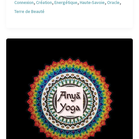
,
,
,
,
,
Connexion
Création
Energétique
Haute-Savoie
Oracle
Terre de Beauté