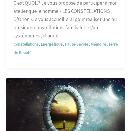
C’est QUOI..? Je vous propose de participer à mon
atelier que je nomme « LES CONSTELLATIONS
D’Orion »Je vous accueillerai pour réaliser une ou
plusieurs constellations familiales et/ou
systémiques, chaque
,
,
,
,
Constellations
Energétique
Haute-Savoie
Mémoire
Terre
de Beauté